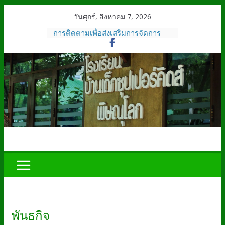
Skip
วันศุกร์, สิงหาคม 7, 2026
to
การติดตามเพื่อส่งเสริมการจัดการ
content
ศึกษาของโรงเรียนบ้านเด็กซุปเปอร์
คิดส์ พิษณุโลก
การเผยแพร่รายงานการประเมิน
ตนเอง (SAR) ปีการศึกษา 2568
โรงเรียนเพชรโสภณ พิษณุโลก ระดับ
การศึกษาปฐมวัยและระดับการศึกษา
ขั้นพื้นฐาน
คณะแพทย์ จากมหาวิทยาลัยนเรศวร
มาศึกษาดูงานที่ โรงเรียนบ้านเด็กซุป
เปอร์คิดส์
การกำหนดเป้าหมายมาตรฐานการ
ศึกษาของโรงเรียนเพชรโสภณ
พิษณุโลก ปี 2567
โรงเรียนบ้านเด็กซุปเปอร์คิดส์
พิษณุโลก ได้รับมอบเกียรติบัตร จาก
สำนักงานคณะกรรมการส่งเสริมการ
ศึกษาเอกชน
พันธกิจ