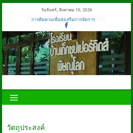
Skip
วันจันทร์, สิงหาคม 10, 2026
to
การติดตามเพื่อส่งเสริมการจัดการ
content
ศึกษาของโรงเรียนบ้านเด็กซุปเปอร์
คิดส์ พิษณุโลก
การเผยแพร่รายงานการประเมิน
ตนเอง (SAR) ปีการศึกษา 2568
โรงเรียนเพชรโสภณ พิษณุโลก ระดับ
การศึกษาปฐมวัยและระดับการศึกษา
ขั้นพื้นฐาน
คณะแพทย์ จากมหาวิทยาลัยนเรศวร
มาศึกษาดูงานที่ โรงเรียนบ้านเด็กซุป
เปอร์คิดส์
การกำหนดเป้าหมายมาตรฐานการ
ศึกษาของโรงเรียนเพชรโสภณ
พิษณุโลก ปี 2567
โรงเรียนบ้านเด็กซุปเปอร์คิดส์
พิษณุโลก ได้รับมอบเกียรติบัตร จาก
สำนักงานคณะกรรมการส่งเสริมการ
ศึกษาเอกชน
วัตถุประสงค์