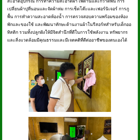
สะอาดอุปกรณ์ การทำความสะอาดฝ้า เพดานและกวาดพื้น การ
เปลี่ยนผ้าปุที่นอนและจัดผ้าห่ม การเช็ดโต๊ะและเฟอร์นิเจอร์ การภู
พื้น การทำความสะอาดห้องน้ำ การตรวจสอบความพร้อมของห้อง
พักและของใช้ และพัฒนาทักษะด้านงานผ้าในรีสอร์ทสำหรับเด็กออ
ทิสติก รวมทั้งปลูกฝังให้มีจิตสำนึกที่ดีในการใช้พลังงาน ทรัพยากร
และสิ่งแวดล้อมมีคุณธรรมและมีเจตคติที่ดีต่ออาชีพของตนเองได้